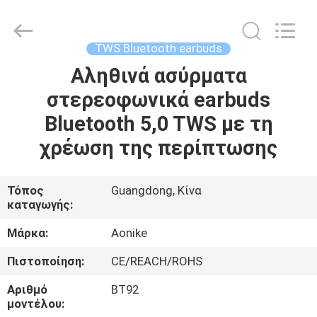
-
2025
Shengpai
Electronics
Co,ltd.
TWS Bluetooth earbuds
All
Rights
Reserved.
Αληθινά ασύρματα
ΣΠΊΤΙ
στερεοφωνικά earbuds
ΠΡΟΪΌΝΤΑ
Bluetooth 5,0 TWS με τη
χρέωση της περίπτωσης
ΠΕΡΊΠΟΥ
ΕΜΕΊΣ
Τόπος
Guangdong, Κίνα
καταγωγής:
ΓΎΡΟΣ
Μάρκα:
Aonike
ΕΡΓΟΣΤΑΣΊΩΝ
Πιστοποίηση:
CE/REACH/ROHS
Αριθμό
BT92
ΠΟΙΟΤΙΚΌΣ
μοντέλου: