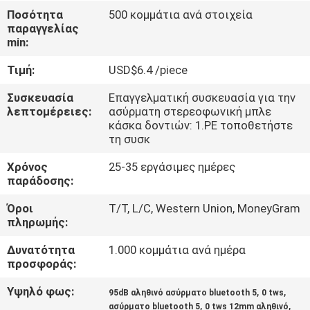
ΈΛΕΓΧΟΣ
Ποσότητα
500 κομμάτια ανά στοιχεία
παραγγελίας
min:
ΜΑΣ
Τιμή:
USD$6.4 /piece
ΕΛΆΤΕ
ΣΕ
Συσκευασία
Επαγγελματική συσκευασία για την
λεπτομέρειες:
ασύρματη στερεοφωνική μπλε
ΕΠΑΦΉ
κάσκα δοντιών: 1.PE τοποθετήστε
τη συσκ
ΜΕ
Χρόνος
25-35 εργάσιμες ημέρες
παράδοσης:
ΖΗΤΉΣΤΕ
Όροι
T/T, L/C, Western Union, MoneyGram
ΈΝΑ
πληρωμής:
ΑΠΌΣΠΑΣΜΑ
Δυνατότητα
1.000 κομμάτια ανά ημέρα
προσφοράς:
SITEMAP
Υψηλό φως:
,
,
95dB αληθινό ασύρματο bluetooth 5
0 tws
,
,
ασύρματο bluetooth 5
0 tws 12mm αληθινό