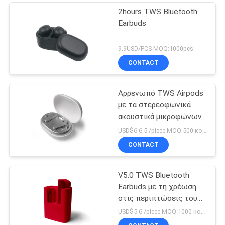
2hours TWS Bluetooth
Earbuds
9.9USD/PCS MOQ:1000pcs
CONTACT
Αρρενωπό TWS Airpods
με τα στερεοφωνικά
ακουστικά μικροφώνων
USD$6-6.5 /piece MOQ:500 κομμάτια ανά στοιχεία
CONTACT
V5.0 TWS Bluetooth
Earbuds με τη χρέωση
στις περιπτώσεις του
ασύρματου ακουστικού
USD$5-6 /piece MOQ:1000 κομμάτια ανά στοιχεία
TWS