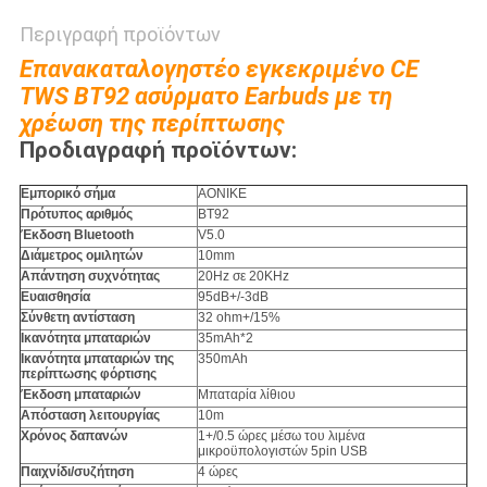
Περιγραφή προϊόντων
Επανακαταλογηστέο εγκεκριμένο CE
TWS BT92 ασύρματο Earbuds με τη
χρέωση της περίπτωσης
Προδιαγραφή προϊόντων:
Εμπορικό σήμα
AONIKE
Πρότυπος αριθμός
BT92
Έκδοση Bluetooth
V5.0
Διάμετρος ομιλητών
10mm
Απάντηση συχνότητας
20Hz σε 20KHz
Ευαισθησία
95dB+/-3dB
Σύνθετη αντίσταση
32 ohm+/15%
Ικανότητα μπαταριών
35mAh*2
Ικανότητα μπαταριών της
350mAh
περίπτωσης φόρτισης
Έκδοση μπαταριών
Μπαταρία λίθιου
Απόσταση λειτουργίας
10m
Χρόνος δαπανών
1+/0.5 ώρες μέσω του λιμένα
μικροϋπολογιστών 5pin USB
Παιχνίδι/συζήτηση
4 ώρες