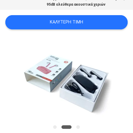
95dB ελεύθερα ακουστικά χεριών
PRIVACY
POLICY
ΚΑΛΎΤΕΡΗ ΤΙΜΉ