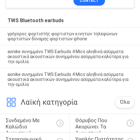
CONTACT
TWS Bluetooth earbuds
γρήγορος φορτιστής φορτιστών κινητών τηλεφώνων
φορτιστών δύναμης φορτιστών iphone
aonike συνημμένο TWS Earbuds 4 Mics αληθινά ασύρματα
ακουστικά ακουστικών συνημμένου ασύρματα καλύτερα για
την ομιλία
aonike συνημμένο TWS Earbuds 4 Mics αληθινά ασύρματα
ακουστικά ακουστικών συνημμένου ασύρματα καλύτερα για
την ομιλία
Λαϊκή κατηγορία
Όλα
Συνδεμένο Με 
Θόρυβος Που 
Καλώδιο 
Ακυρώνει Τα 
Ακουστικό 
Ακουστικά 
Στερεοφωνικό 
Υψηλής Πιστότητας 
Bluetooth
Bluetooth