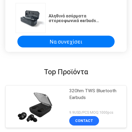
Αληθινά ασύρματα
στερεοφωνικά earbuds
Bluetooth 5,0 TWS με τη χρέωση
της περίπτωσης
Να συνεχίσει
Top Προϊόντα
32Ohm TWS Bluetooth
Earbuds
9.9USD/PCS MOQ:1000pcs
CONTACT