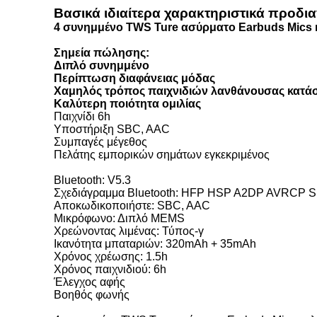
Βασικά ιδιαίτερα χαρακτηριστικά προδ
4 συνημμένο TWS Ture ασύρματο Earbuds Mics κ
Σημεία πώλησης:
Διπλό συνημμένο
Περίπτωση διαφάνειας μόδας
Χαμηλός τρόπος παιχνιδιών λανθάνουσας κατά
Καλύτερη ποιότητα ομιλίας
Παιχνίδι 6h
Υποστήριξη SBC, AAC
Συμπαγές μέγεθος
Πελάτης εμπορικών σημάτων εγκεκριμένος
Bluetooth: V5.3
Σχεδιάγραμμα Bluetooth: HFP HSP A2DP AVRCP 
Αποκωδικοποιήστε: SBC, AAC
Μικρόφωνο: Διπλό MEMS
Χρεώνοντας λιμένας: Τύπος-γ
Ικανότητα μπαταριών: 320mAh + 35mAh
Χρόνος χρέωσης: 1.5h
Χρόνος παιχνιδιού: 6h
Έλεγχος αφής
Βοηθός φωνής