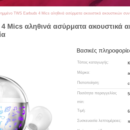
νημμένο TWS Earbuds 4 Mics αληθινά ασύρματα ακουστικά ακουστικών συνη
4 Mics αληθινά ασύρματα ακουστικά 
ία
Βασικές πληροφορίε
Τόπος καταγωγής:
Κ
Μάρκα:
a
Πιστοποίηση:
c
Ποσότητα παραγγελίας
5
min:
Τιμή:
6
Συσκευασία λεπτομέρειες:
π