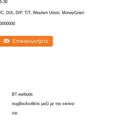
5-30
/C, D/A, D/P, T/T, Western Union, MoneyGram
0000000
Επικοινωνήστε
BT earbuds
συμβουλευθείτε μαζί με την εικόνα
ναι