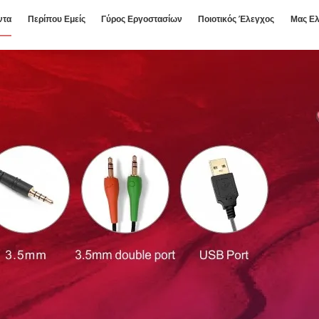
ντα
Περίπου Εμείς
Γύρος Εργοστασίων
Ποιοτικός Έλεγχος
Μας Ελ