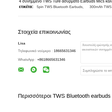
4 συνημμένο TWS Ture ασύρματο Earbuds Mics καλύτ
ετικέτα:
5pin TWS Bluetooth Earbuds
,
300mAh TWS B
Στοιχεία επικοινωνίας
Lisa
Τηλεφωνικό νούμερο :
18665631346
WhatsApp :
+8618665631346
Περισσότεροι TWS Bluetooth earbuds