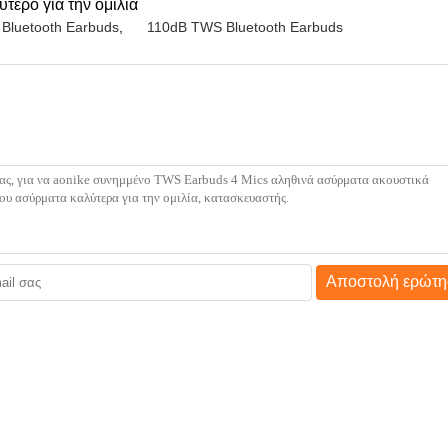
ερο για την ομιλία
luetooth Earbuds
,
110dB TWS Bluetooth Earbuds
Αποστολή ερώτη