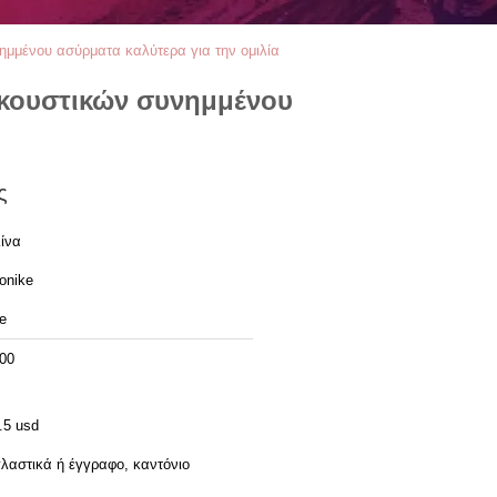
μμένου ασύρματα καλύτερα για την ομιλία
ακουστικών συνημμένου
ς
ίνα
onike
e
00
.5 usd
λαστικά ή έγγραφο, καντόνιο