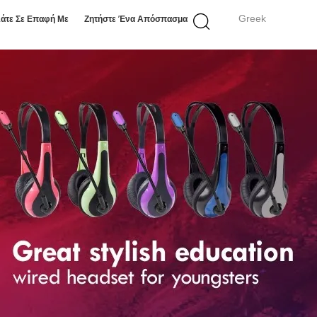
Greek
άτε Σε Επαφή Με
Ζητήστε Ένα Απόσπασμα