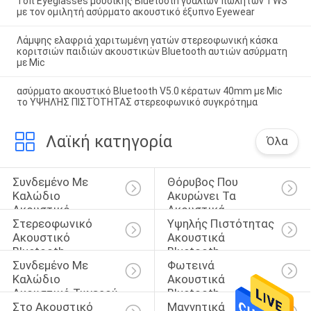
Τοπ Eyeglasses μουσικής Bluetooth γυαλιών πωλητών TWS
με τον ομιλητή ασύρματο ακουστικό έξυπνο Eyewear
Λάμψης ελαφριά χαριτωμένη γατών στερεοφωνική κάσκα
κοριτσιών παιδιών ακουστικών Bluetooth αυτιών ασύρματη
με Mic
ασύρματο ακουστικό Bluetooth V5.0 κέρατων 40mm με Mic
το ΥΨΗΛΉΣ ΠΙΣΤΌΤΗΤΑΣ στερεοφωνικό συγκρότημα
Λαϊκή κατηγορία
Όλα
Συνδεμένο Με 
Θόρυβος Που 
Καλώδιο 
Ακυρώνει Τα 
Ακουστικό 
Ακουστικά 
Στερεοφωνικό 
Υψηλής Πιστότητας 
Bluetooth
Bluetooth
Ακουστικό 
Ακουστικά 
Bluetooth
Bluetooth
Συνδεμένο Με 
Φωτεινά 
Καλώδιο 
Ακουστικά 
Ακουστικό Τυχερού 
Bluetooth
Στο Ακουστικό 
Μαγνητικά 
Παιχνιδιού