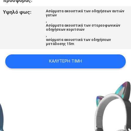
προσφοράς:
PRIVACY
Υψηλό φως:
Ασύρματα ακουστικά των οδηγήσεων αυτιών
POLICY
γατών
,
Ασύρματα ακουστικά των στερεοφωνικών
οδηγήσεων κοριτσιών
,
ασύρματα ακουστικά των οδηγήσεων
μετάδοσης 15m
ΚΑΛΎΤΕΡΗ ΤΙΜΉ