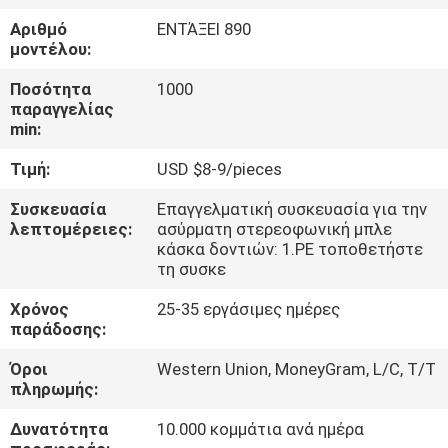
ΈΛΕΓΧΟΣ
Αριθμό
ΕΝΤΆΞΕΙ 890
μοντέλου:
ΜΑΣ
Ποσότητα
1000
ΕΛΆΤΕ
παραγγελίας
min:
ΣΕ
Τιμή:
USD $8-9/pieces
ΕΠΑΦΉ
ΜΕ
Συσκευασία
Επαγγελματική συσκευασία για την
λεπτομέρειες:
ασύρματη στερεοφωνική μπλε
κάσκα δοντιών: 1.PE τοποθετήστε
τη συσκε
ΖΗΤΉΣΤΕ
ΈΝΑ
Χρόνος
25-35 εργάσιμες ημέρες
παράδοσης:
ΑΠΌΣΠΑΣΜΑ
Όροι
Western Union, MoneyGram, L/C, T/T
πληρωμής:
SITEMAP
Δυνατότητα
10.000 κομμάτια ανά ημέρα