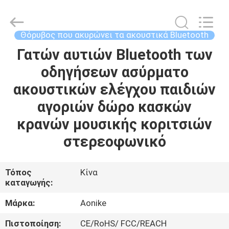
-
2026
Shengpai
Electronics
Co,ltd.
Θόρυβος που ακυρώνει τα ακουστικά Bluetooth
All
Rights
Reserved.
Γατών αυτιών Bluetooth των
ΣΠΊΤΙ
οδηγήσεων ασύρματο
ΠΡΟΪΌΝΤΑ
ακουστικών ελέγχου παιδιών
αγοριών δώρο κασκών
ΠΕΡΊΠΟΥ
κρανών μουσικής κοριτσιών
ΕΜΕΊΣ
στερεοφωνικό
ΓΎΡΟΣ
Τόπος
Κίνα
καταγωγής:
ΕΡΓΟΣΤΑΣΊΩΝ
Μάρκα:
Aonike
ΠΟΙΟΤΙΚΌΣ
Πιστοποίηση:
CE/RoHS/ FCC/REACH