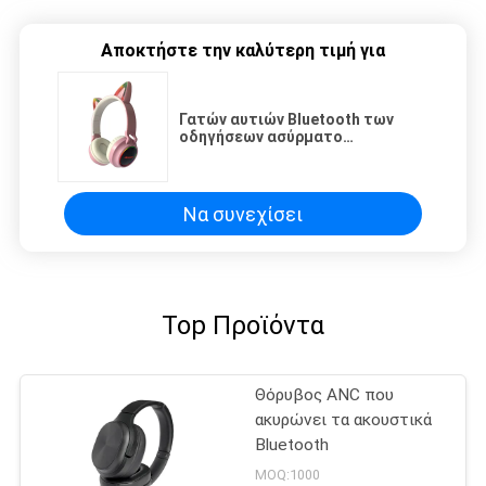
Αποκτήστε την καλύτερη τιμή για
Γατών αυτιών Bluetooth των
οδηγήσεων ασύρματο
ακουστικών ελέγχου παιδιών
αγοριών δώρο κασκών κρανών
μουσικής κοριτσιών
στερεοφωνικό
Να συνεχίσει
Top Προϊόντα
Θόρυβος ANC που
ακυρώνει τα ακουστικά
Bluetooth
MOQ:1000