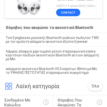
ακυρώνει τα ακουστικά
USD$11.5 /piece MOQ:1000 κομμάτια ανά στοιχεία
Bluetooth
CONTACT
Θόρυβος που ακυρώνει τα ακουστικά Bluetooth
Τοπ Eyeglasses μουσικής Bluetooth γυαλιών πωλητών TWS
με τον ομιλητή ασύρματο ακουστικό έξυπνο Eyewear
Λάμψης ελαφριά χαριτωμένη γατών στερεοφωνική κάσκα
κοριτσιών παιδιών ακουστικών Bluetooth αυτιών ασύρματη
με Mic
ασύρματο ακουστικό Bluetooth V5.0 κέρατων 40mm με Mic
το ΥΨΗΛΉΣ ΠΙΣΤΌΤΗΤΑΣ στερεοφωνικό συγκρότημα
Λαϊκή κατηγορία
Όλα
Συνδεμένο Με 
Θόρυβος Που 
Καλώδιο 
Ακυρώνει Τα 