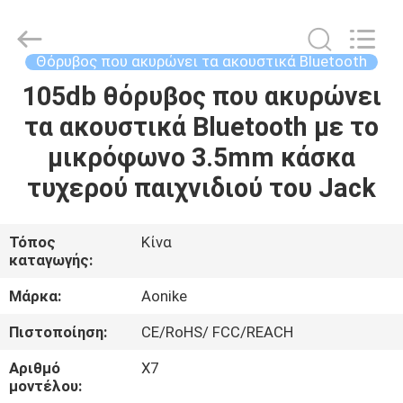
-
2025
Shengpai
Electronics
Co,ltd.
Θόρυβος που ακυρώνει τα ακουστικά Bluetooth
All
Rights
Reserved.
105db θόρυβος που ακυρώνει
ΣΠΊΤΙ
τα ακουστικά Bluetooth με το
ΠΡΟΪΌΝΤΑ
μικρόφωνο 3.5mm κάσκα
τυχερού παιχνιδιού του Jack
ΠΕΡΊΠΟΥ
ΕΜΕΊΣ
Τόπος
Κίνα
καταγωγής:
ΓΎΡΟΣ
Μάρκα:
Aonike
ΕΡΓΟΣΤΑΣΊΩΝ
Πιστοποίηση:
CE/RoHS/ FCC/REACH
Αριθμό
X7
ΠΟΙΟΤΙΚΌΣ
μοντέλου: