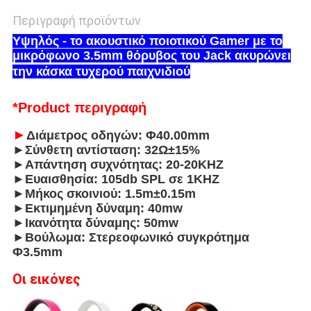
Περιγραφή προϊόντων
Υψηλός - το ακουστικό ποιοτικού Gamer με το
μικρόφωνο 3.5mm θόρυβος του Jack ακυρώνει
την κάσκα τυχερού παιχνιδιού
*Product
περιγραφή
►
Διάμετρος οδηγών: Φ40.00mm
►Σύνθετη αντίσταση: 32Ω±15%
►Απάντηση συχνότητας: 20-20KHZ
►Ευαισθησία: 105db SPL σε 1KHZ
►Μήκος σκοινιού: 1.5m±0.15m
►Εκτιμημένη δύναμη: 40mw
►Ικανότητα δύναμης: 50mw
►Βούλωμα: Στερεοφωνικό συγκρότημα
Φ
3.5mm
Οι εικόνες