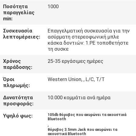
ΈΛΕΓΧΟΣ
Ποσότητα
1000
παραγγελίας
min:
ΜΑΣ
Συσκευασία
Επαγγελματική συσκευασία για την
ΕΛΆΤΕ
λεπτομέρειες:
ασύρματη στερεοφωνική μπλε
ΣΕ
κάσκα δοντιών: 1.PE τοποθετήστε
τη συσκε
ΕΠΑΦΉ
Χρόνος
25-35 εργάσιμες ημέρες
ΜΕ
παράδοσης:
Όροι
Western Union, , L/C, T/T
ΖΗΤΉΣΤΕ
πληρωμής:
ΈΝΑ
Δυνατότητα
10.000 κομμάτια ανά ημέρα
ΑΠΌΣΠΑΣΜΑ
προσφοράς:
Υψηλό φως:
105db θόρυβος που ακυρώνει τα ακουστικά
Bluetooth
SITEMAP
,
θόρυβος 3.5mm Jack που ακυρώνει τα
ακουστικά Bluetooth