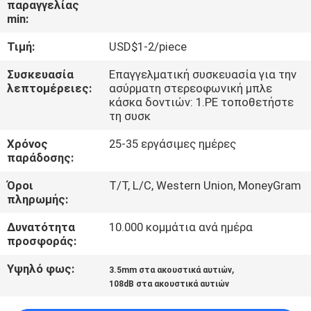
παραγγελίας
ΈΛΕΓΧΟΣ
min:
Τιμή:
USD$1-2/piece
ΜΑΣ
ΕΛΆΤΕ
Συσκευασία
Επαγγελματική συσκευασία για την
λεπτομέρειες:
ασύρματη στερεοφωνική μπλε
ΣΕ
κάσκα δοντιών: 1.PE τοποθετήστε
τη συσκ
ΕΠΑΦΉ
Χρόνος
25-35 εργάσιμες ημέρες
ΜΕ
παράδοσης:
Όροι
T/T, L/C, Western Union, MoneyGram
ΖΗΤΉΣΤΕ
πληρωμής:
ΈΝΑ
Δυνατότητα
10.000 κομμάτια ανά ημέρα
ΑΠΌΣΠΑΣΜΑ
προσφοράς:
Υψηλό φως:
,
3.5mm στα ακουστικά αυτιών
SITEMAP
108dB στα ακουστικά αυτιών