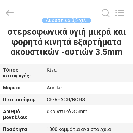
-
2025
Shengpai
Electronics
Co,ltd.
Ακουστικό 3,5 χιλ.
All
Rights
Reserved.
στερεοφωνικά υγιή μικρά και
ΣΠΊΤΙ
φορητά κινητά εξαρτήματα
ΠΡΟΪΌΝΤΑ
ακουστικών -αυτιών 3.5mm
ΠΕΡΊΠΟΥ
Τόπος
Κίνα
καταγωγής:
ΕΜΕΊΣ
Μάρκα:
Aonike
ΓΎΡΟΣ
Πιστοποίηση:
CE/REACH/ROHS
ΕΡΓΟΣΤΑΣΊΩΝ
Αριθμό
ακουστικό 3.5mm
μοντέλου:
ΠΟΙΟΤΙΚΌΣ
Ποσότητα
1000 κομμάτια ανά στοιχεία