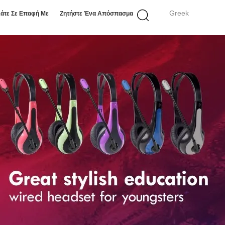
Greek
άτε Σε Επαφή Με
Ζητήστε Ένα Απόσπασμα