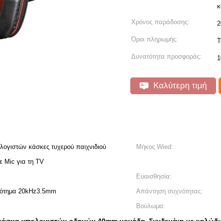
Χρόνος παράδοσης:
2
Όροι πληρωμής:
T
Δυνατότητα προσφοράς:
1
Καλύτερη τιμή
λογιστών κάσκες τυχερού παιχνιδιού
Μήκος Wied:
 Mic για τη TV
Ευαισθησία:
ρότημα 20kHz3.5mm
Απάντηση συχνότητας:
Βούλωμα: