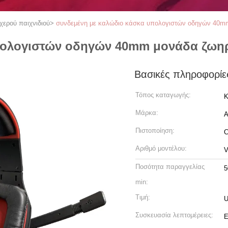
χερού παιχνιδιού
>
συνδεμένη με καλώδιο κάσκα υπολογιστών οδηγών 40m
πολογιστών οδηγών 40mm μονάδα ζωη
Βασικές πληροφορίε
Τόπος καταγωγής:
Κ
Μάρκα:
A
Πιστοποίηση:
Αριθμό μοντέλου:
V
Ποσότητα παραγγελίας
5
min:
Τιμή:
U
Συσκευασία λεπτομέρειες:
Ε