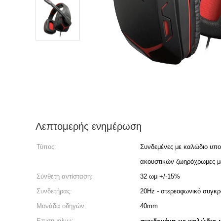
Λεπτομερής ενημέρωση
Τύπος:
Συνδεμένες με καλώδιο υπο
ακουστικών ζωηρόχρωμες με
Σύνθετη αντίσταση:
32 ωμ +/-15%
Συνδετήρας:
20Hz - στερεοφωνικό συγκ
Μονάδα οδηγών:
40mm
Επισημαίνω: