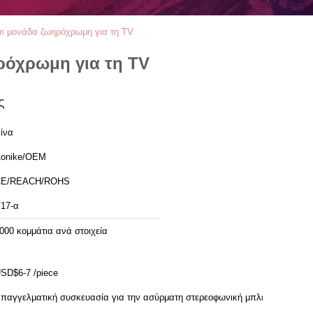
m μονάδα ζωηρόχρωμη για τη TV
ρόχρωμη για τη TV
ς
ίνα
onike/OEM
CE/REACH/ROHS
17-α
000 κομμάτια ανά στοιχεία
SD$6-7 /piece
παγγελματική συσκευασία για την ασύρματη στερεοφωνική μπλε