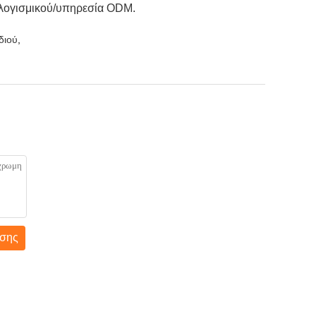
ς λογισμικού/υπηρεσία ODM.
διού
,
σης