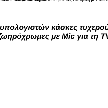
 κάσκα υπολογιστών οδηγών 40mm μονάδα
Συνδεμένη με καλώδ
,
 υπολογιστών κάσκες τυχερού
ζωηρόχρωμες με Mic για τη T