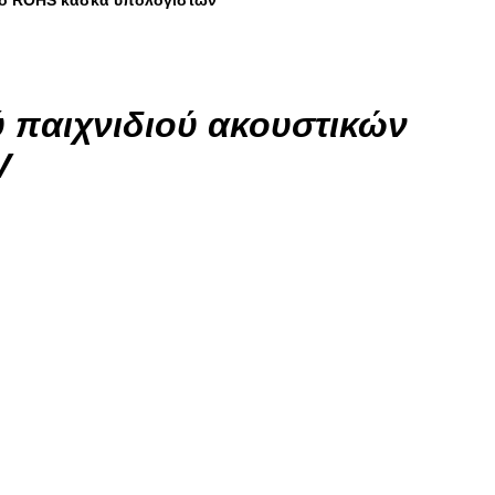
ιο ROHS κάσκα υπολογιστών
 παιχνιδιού ακουστικών
V