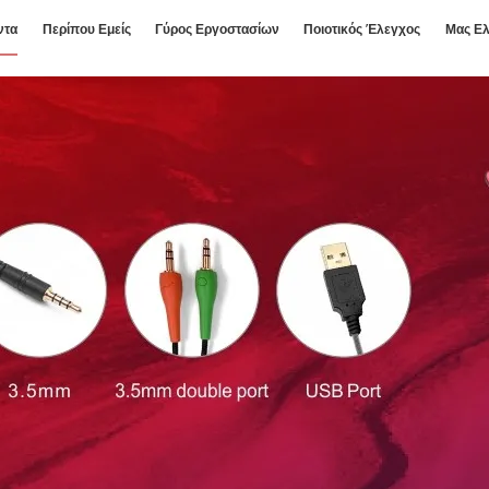
ντα
Περίπου Εμείς
Γύρος Εργοστασίων
Ποιοτικός Έλεγχος
Μας Ελ