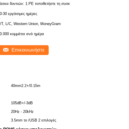
κάσκα δοντιών: 1.PE τοποθετήστε τη συσκ
0-30 εργάσιμες ημέρες
/T, L/C, Western Union, MoneyGram
0.000 κομμάτια ανά ημέρα
Επικοινωνήστε
40mm2.2+/0.15m
105dB+/-3dB
20Hz - 20kHz
3.5mm το /USB 2 επιλογές