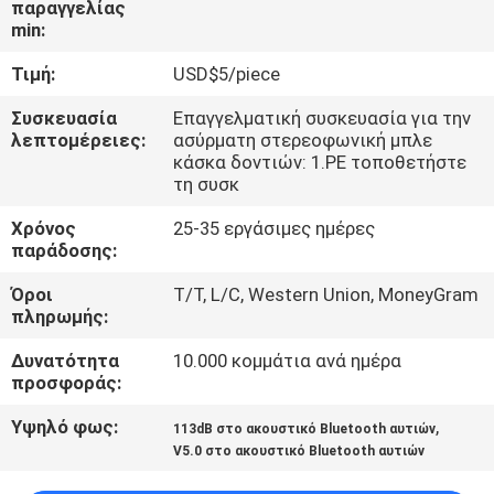
παραγγελίας
ΈΛΕΓΧΟΣ
min:
Τιμή:
USD$5/piece
ΜΑΣ
ΕΛΆΤΕ
Συσκευασία
Επαγγελματική συσκευασία για την
λεπτομέρειες:
ασύρματη στερεοφωνική μπλε
ΣΕ
κάσκα δοντιών: 1.PE τοποθετήστε
τη συσκ
ΕΠΑΦΉ
Χρόνος
25-35 εργάσιμες ημέρες
ΜΕ
παράδοσης:
Όροι
T/T, L/C, Western Union, MoneyGram
ΖΗΤΉΣΤΕ
πληρωμής:
ΈΝΑ
Δυνατότητα
10.000 κομμάτια ανά ημέρα
ΑΠΌΣΠΑΣΜΑ
προσφοράς:
Υψηλό φως:
,
113dB στο ακουστικό Bluetooth αυτιών
SITEMAP
V5.0 στο ακουστικό Bluetooth αυτιών