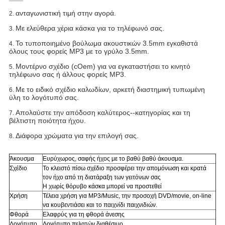
ανταγωνιστική τιμή στην αγορά.
2.
Με ελεύθερα χέρια κάσκα για το τηλέφωνό σας.
3.
Το τυποποιημένο βούλωμα ακουστικών 3.5mm εγκαθιστά
4.
όλους τους φορείς MP3 με το γρύλο 3.5mm.
Μοντέρνο σχέδιο (cOem) για να εγκαταστήσει το κινητό
5.
τηλέφωνο σας ή άλλους φορείς MP3.
Με το ειδικό σχέδιο καλωδίων, αρκετή διαστημική τυπωμένη
6.
ύλη το λογότυπό σας.
Απολαύστε την απόδοση καλύτερος--κατηγορίας και τη
7.
βέλτιστη ποιότητα ήχου.
Διάφορα χρώματα για την επιλογή σας.
8.
Άκουσμα
Ευρύχωρος, σαφής ήχος με το βαθύ βαθύ άκουσμα.
Σχέδιο
Το κλειστό πίσω σχέδιο προσφέρει την απομόνωση και κρατά
τον ήχο από τη διατάραξη των γειτόνων σας
Η χωρίς θόρυβο κάσκα μπορεί να προστεθεί
Χρήση
Τέλεια χρήση για
MP3/Music, την προσοχή DVD/movie, on-line
να κουβεντιάσει και το παιχνίδι παιχνιδιών.
Φθορά
Ελαφρύς για τη φθορά άνεσης
Λογότυπο
Λογότυπο πελατών διαθέσιμο