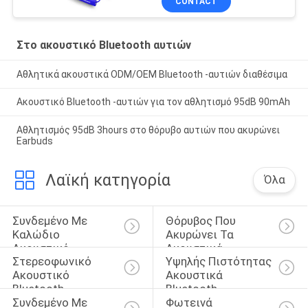
CONTACT
Στο ακουστικό Bluetooth αυτιών
Αθλητικά ακουστικά ODM/OEM Bluetooth -αυτιών διαθέσιμα
Ακουστικό Bluetooth -αυτιών για τον αθλητισμό 95dB 90mAh
Αθλητισμός 95dB 3hours στο θόρυβο αυτιών που ακυρώνει
Earbuds
Λαϊκή κατηγορία
Όλα
Συνδεμένο Με 
Θόρυβος Που 
Καλώδιο 
Ακυρώνει Τα 
Ακουστικό 
Ακουστικά 
Στερεοφωνικό 
Υψηλής Πιστότητας 
Bluetooth
Bluetooth
Ακουστικό 
Ακουστικά 
Bluetooth
Bluetooth
Συνδεμένο Με 
Φωτεινά 