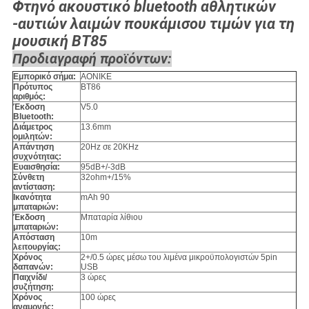
Φτηνό ακουστικό bluetooth αθλητικών
-αυτιών λαιμών πουκάμισου τιμών για τη
μουσική BT85
Προδιαγραφή προϊόντων:
Εμπορικό σήμα:
AONIKE
Πρότυπος
BT86
αριθμός:
Έκδοση
V5.0
Bluetooth:
Διάμετρος
13.6mm
ομιλητών:
Απάντηση
20Hz σε 20KHz
συχνότητας:
Ευαισθησία:
95dB+/-3dB
Σύνθετη
32ohm+/15%
αντίσταση:
Ικανότητα
mAh 90
μπαταριών:
Έκδοση
Μπαταρία λίθιου
μπαταριών:
Απόσταση
10m
λειτουργίας:
Χρόνος
2+/0.5 ώρες μέσω του λιμένα μικροϋπολογιστών 5pin
δαπανών:
USB
Παιχνίδι/
3 ώρες
συζήτηση:
Χρόνος
100 ώρες
αναμονής: