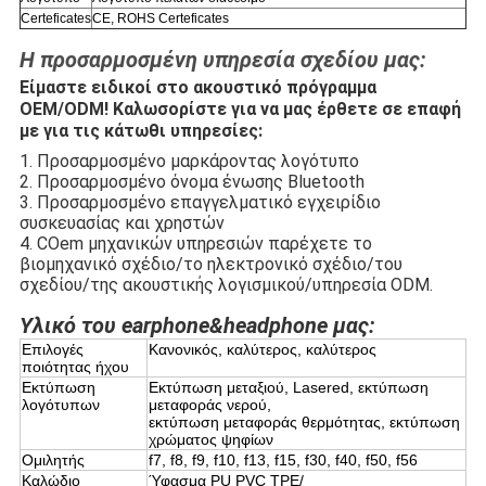
Certeficates
CE, ROHS Certeficates
Η προσαρμοσμένη υπηρεσία σχεδίου μας:
Είμαστε ειδικοί στο ακουστικό πρόγραμμα
OEM/ODM! Καλωσορίστε για να μας έρθετε σε επαφή
με για τις κάτωθι υπηρεσίες:
1. Προσαρμοσμένο μαρκάροντας λογότυπο
2. Προσαρμοσμένο όνομα ένωσης Bluetooth
3. Προσαρμοσμένο επαγγελματικό εγχειρίδιο
συσκευασίας και χρηστών
4. COem μηχανικών υπηρεσιών παρέχετε το
βιομηχανικό σχέδιο/το ηλεκτρονικό σχέδιο/του
σχεδίου/της ακουστικής λογισμικού/υπηρεσία ODM.
Υλικό του earphone&headphone μας:
Επιλογές
Κανονικός, καλύτερος, καλύτερος
ποιότητας ήχου
Εκτύπωση
Εκτύπωση μεταξιού, Lasered, εκτύπωση
λογότυπων
μεταφοράς νερού,
εκτύπωση μεταφοράς θερμότητας, εκτύπωση
χρώματος ψηφίων
Ομιλητής
f7, f8, f9, f10, f13, f15, f30, f40, f50, f56
Καλώδιο
Ύφασμα PU PVC TPE/