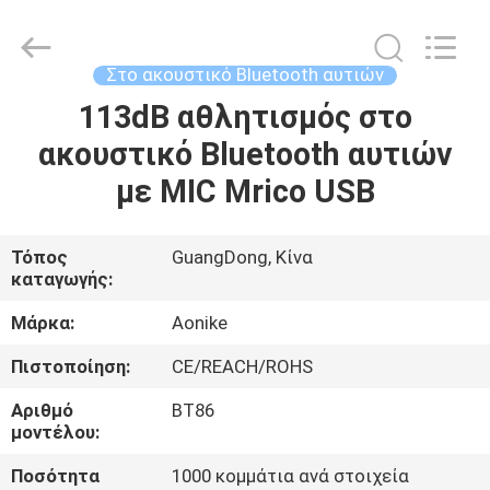
-
2026
Shengpai
Electronics
Co,ltd.
Στο ακουστικό Bluetooth αυτιών
All
Rights
Reserved.
113dB αθλητισμός στο
ΣΠΊΤΙ
ακουστικό Bluetooth αυτιών
ΠΡΟΪΌΝΤΑ
με MIC Mrico USB
ΠΕΡΊΠΟΥ
Τόπος
GuangDong, Κίνα
καταγωγής:
ΕΜΕΊΣ
Μάρκα:
Aonike
ΓΎΡΟΣ
Πιστοποίηση:
CE/REACH/ROHS
ΕΡΓΟΣΤΑΣΊΩΝ
Αριθμό
BT86
μοντέλου:
ΠΟΙΟΤΙΚΌΣ
Ποσότητα
1000 κομμάτια ανά στοιχεία