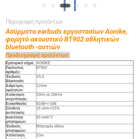
Περιγραφή προϊόντων
Ασύρματα earbuds εργοστασίων Aonike,
φορητό ακουστικό BT902 αθλητικών
bluetooth -αυτιών
Προδιαγραφή προϊόντων:
Εμπορικό σήμα:
AONIKE
Πρότυπος
BT902
αριθμός:
Έκδοση
V5.0
Bluetooth:
Διάμετρος
12mm
ομιλητών:
Απάντηση
20Hz σε 20KHz
συχνότητας:
Ευαισθησία:
92dB+/-3dB
Σύνθετη
16 ohm+/15%
αντίσταση:
Ικανότητα
55 mAh*2
μπαταριών:
Έκδοση
Μπαταρία λίθιου
μπαταριών:
Απόσταση
10m