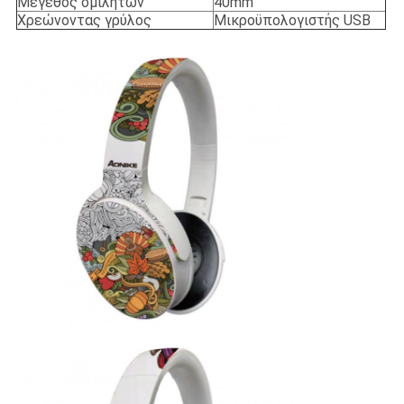
Μέγεθος ομιλητών
40mm
Χρεώνοντας γρύλος
Μικροϋπολογιστής USB