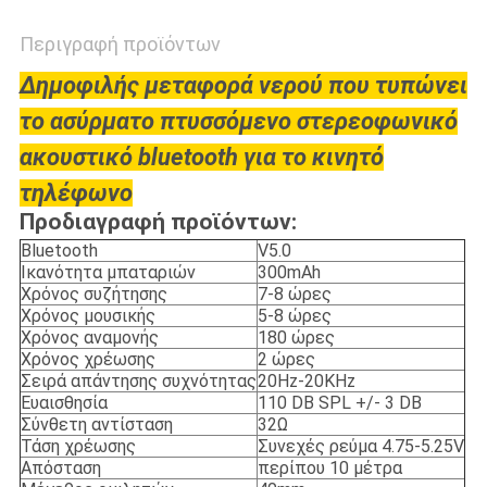
Περιγραφή προϊόντων
Δημοφιλής μεταφορά νερού που τυπώνει
το ασύρματο πτυσσόμενο στερεοφωνικό
ακουστικό bluetooth για το κινητό
τηλέφωνο
Προδιαγραφή προϊόντων:
Bluetooth
V5.0
Ικανότητα μπαταριών
300mAh
Χρόνος συζήτησης
7-8 ώρες
Χρόνος μουσικής
5-8 ώρες
Χρόνος αναμονής
180 ώρες
Χρόνος χρέωσης
2 ώρες
Σειρά απάντησης συχνότητας
20Hz-20KHz
Ευαισθησία
110 DB SPL +/- 3 DB
Σύνθετη αντίσταση
32Ω
Τάση χρέωσης
Συνεχές ρεύμα 4.75-5.25V
Απόσταση
περίπου 10 μέτρα