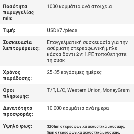
ΈΛΕΓΧΟΣ
Ποσότητα
1000 κομμάτια ανά στοιχεία
παραγγελίας
min:
ΜΑΣ
Τιμή:
USD$7 /piece
ΕΛΆΤΕ
ΣΕ
Συσκευασία
Επαγγελματική συσκευασία για την
λεπτομέρειες:
ασύρματη στερεοφωνική μπλε
ΕΠΑΦΉ
κάσκα δοντιών: 1.PE τοποθετήστε
τη συσκ
ΜΕ
Χρόνος
25-35 εργάσιμες ημέρες
παράδοσης:
ΖΗΤΉΣΤΕ
Όροι
T/T, L/C, Western Union, MoneyGram
ΈΝΑ
πληρωμής:
ΑΠΌΣΠΑΣΜΑ
Δυνατότητα
10.000 κομμάτια ανά ημέρα
προσφοράς:
SITEMAP
Υψηλό φως:
,
32Ohm στερεοφωνικά ακουστικά μουσικής
,
5pin στερεοφωνικά ακουστικά μουσικής