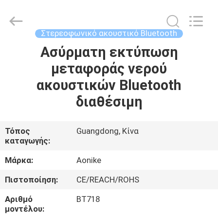
-
2025
Shengpai
Electronics
Co,ltd.
Στερεοφωνικό ακουστικό Bluetooth
All
Rights
Reserved.
Ασύρματη εκτύπωση
ΣΠΊΤΙ
μεταφοράς νερού
ΠΡΟΪΌΝΤΑ
ακουστικών Bluetooth
διαθέσιμη
ΠΕΡΊΠΟΥ
ΕΜΕΊΣ
Τόπος
Guangdong, Κίνα
καταγωγής:
ΓΎΡΟΣ
Μάρκα:
Aonike
ΕΡΓΟΣΤΑΣΊΩΝ
Πιστοποίηση:
CE/REACH/ROHS
Αριθμό
BT718
ΠΟΙΟΤΙΚΌΣ
μοντέλου: