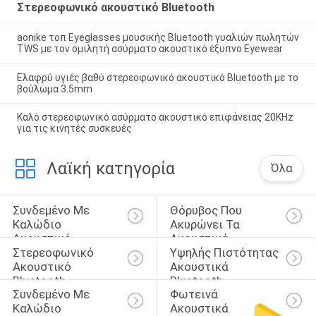
Στερεοφωνικό ακουστικό Bluetooth
aonike τοπ Eyeglasses μουσικής Bluetooth γυαλιών πωλητών
TWS με τον ομιλητή ασύρματο ακουστικό έξυπνο Eyewear
Ελαφρύ υγιές βαθύ στερεοφωνικό ακουστικό Bluetooth με το
βούλωμα 3.5mm
Καλό στερεοφωνικό ασύρματο ακουστικό επιφάνειας 20KHz
για τις κινητές συσκευές
Λαϊκή κατηγορία
Όλα
Συνδεμένο Με 
Θόρυβος Που 
Καλώδιο 
Ακυρώνει Τα 
Ακουστικό 
Ακουστικά 
Στερεοφωνικό 
Υψηλής Πιστότητας 
Bluetooth
Bluetooth
Ακουστικό 
Ακουστικά 
Bluetooth
Bluetooth
Συνδεμένο Με 
Φωτεινά 
Καλώδιο 
Ακουστικά 