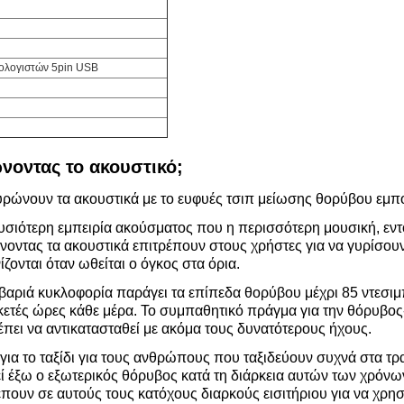
πολογιστών 5pin USB
νοντας το ακουστικό;
υρώνουν τα ακουστικά με το ευφυές τσιπ μείωσης θορύβου εμπο
υσιότερη εμπειρία ακούσματος που η περισσότερη μουσική, εντ
νοντας τα ακουστικά επιτρέπουν στους χρήστες για να γυρίσου
ζονται όταν ωθείται ο όγκος στα όρια.
η βαριά κυκλοφορία παράγει τα επίπεδα θορύβου μέχρι 85 ντεσιμ
ρκετές ώρες κάθε μέρα. Το συμπαθητικό πράγμα για την θόρυβος
έπει να αντικατασταθεί με ακόμα τους δυνατότερους ήχους.
για το ταξίδι για τους ανθρώπους που ταξιδεύουν συχνά στα τ
στεί έξω ο εξωτερικός θόρυβος κατά τη διάρκεια αυτών των χρόν
ουν σε αυτούς τους κατόχους διαρκούς εισιτήριου για να χρησ