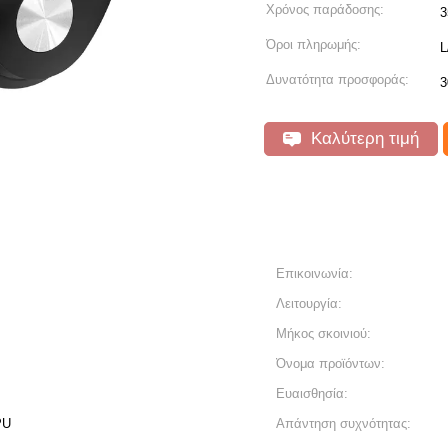
Χρόνος παράδοσης:
3
Όροι πληρωμής:
L
Δυνατότητα προσφοράς:
3
Καλύτερη τιμή
Επικοινωνία:
Λειτουργία:
Μήκος σκοινιού:
Όνομα προϊόντων:
Ευαισθησία:
PU
Απάντηση συχνότητας: