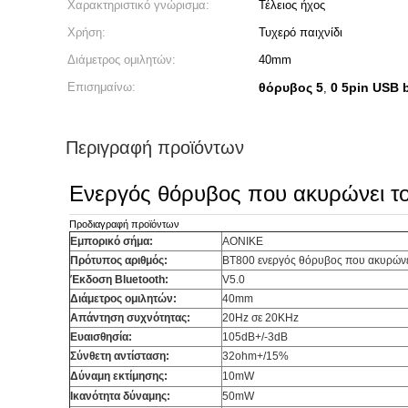
Χαρακτηριστικό γνώρισμα:
Τέλειος ήχος
Χρήση:
Τυχερό παιχνίδι
Διάμετρος ομιλητών:
40mm
Επισημαίνω:
θόρυβος 5
0 5pin USB 
,
Περιγραφή προϊόντων
Ενεργός θόρυβος που ακυρώνει το
Προδιαγραφή προϊόντων
Εμπορικό σήμα:
AONIKE
Πρότυπος αριθμός:
BT800 ενεργός θόρυβος που ακυρώνε
Έκδοση Bluetooth:
V5.0
Διάμετρος ομιλητών:
40mm
Απάντηση συχνότητας:
20Hz σε 20KHz
Ευαισθησία:
105dB+/-3dB
Σύνθετη αντίσταση:
32ohm+/15%
Δύναμη εκτίμησης:
10mW
Ικανότητα δύναμης:
50mW