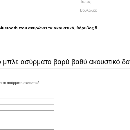
Τύπος:
Βούλωμα:
bluetooth που ακυρώνει τα ακουστικά
θόρυβος 5
,
 μπλε ασύρματο βαρύ βαθύ ακουστικό δον
ι το ασύρματο ακουστικό