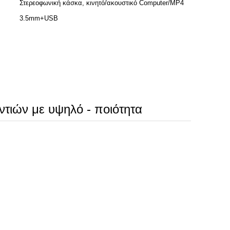
Στερεοφωνική κάσκα, κινητό/ακουστικό Computer/MP4
3.5mm+USB
τιών με υψηλό - ποιότητα