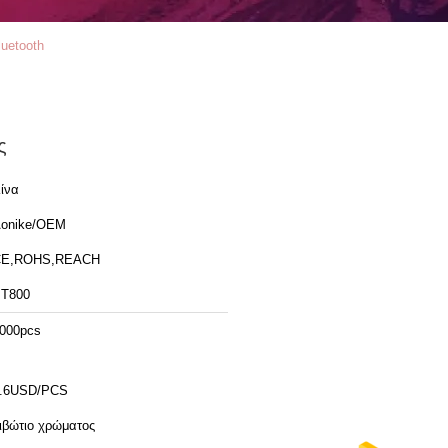
uetooth
ς
ίνα
onike/OEM
CE,ROHS,REACH
T800
000pcs
.6USD/PCS
ιβώτιο χρώματος