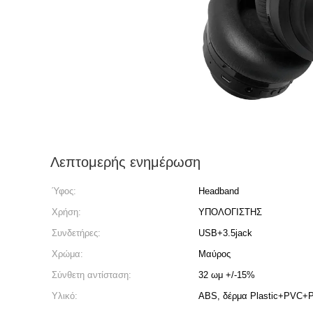
Λεπτομερής ενημέρωση
Ύφος:
Headband
Χρήση:
ΥΠΟΛΟΓΙΣΤΗΣ
Συνδετήρες:
USB+3.5jack
Χρώμα:
Μαύρος
Σύνθετη αντίσταση:
32 ωμ +/-15%
Υλικό:
ABS, δέρμα Plastic+PVC+