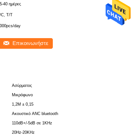
5-40 ημέρες
/C, T/T
000pcs/day
Επικοινωνήστε
Ασύρματος
Μικρόφωνο
1,2Μ ± 0,15
Ακουστικό ANC bluetooth
110dB+/-5dB σε 1KHz
20Hz-20KHz