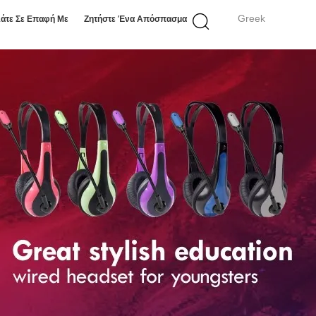
Greek
άτε Σε Επαφή Με
Ζητήστε Ένα Απόσπασμα