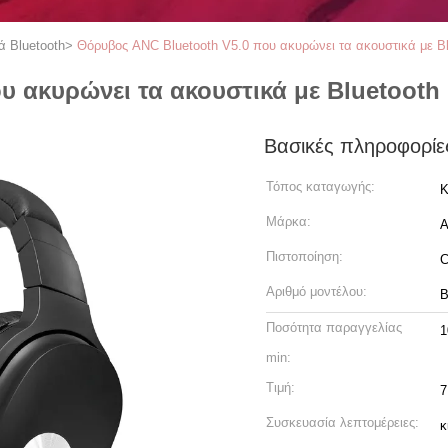
ά Bluetooth
>
Θόρυβος ANC Bluetooth V5.0 που ακυρώνει τα ακουστικά με Bl
υ ακυρώνει τα ακουστικά με Bluetooth
Βασικές πληροφορίε
Τόπος καταγωγής:
Κ
Μάρκα:
A
Πιστοποίηση:
Αριθμό μοντέλου:
B
Ποσότητα παραγγελίας
1
min:
Τιμή:
7
Συσκευασία λεπτομέρειες:
κ