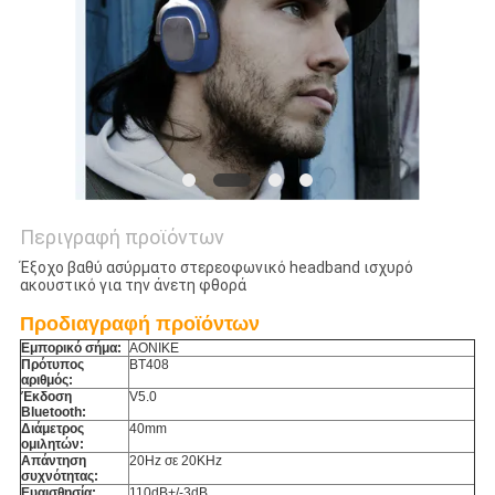
PRIVACY
POLICY
Περιγραφή προϊόντων
Έξοχο βαθύ ασύρματο στερεοφωνικό headband ισχυρό
ακουστικό για την άνετη φθορά
Προδιαγραφή προϊόντων
Εμπορικό σήμα:
AONIKE
Πρότυπος
BT408
αριθμός:
Έκδοση
V5.0
Bluetooth:
Διάμετρος
40mm
ομιλητών:
Απάντηση
20Hz σε 20KHz
συχνότητας:
Ευαισθησία:
110dB+/-3dB