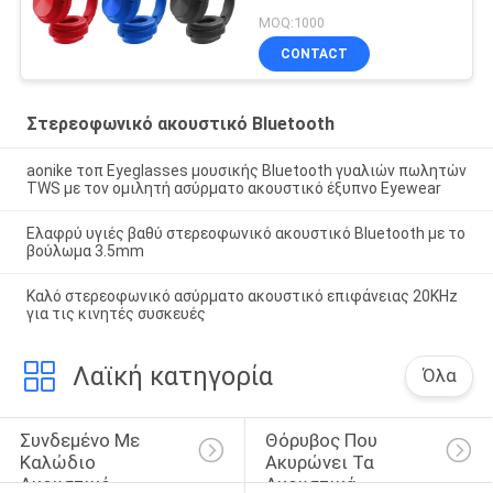
MOQ:1000
CONTACT
Στερεοφωνικό ακουστικό Bluetooth
aonike τοπ Eyeglasses μουσικής Bluetooth γυαλιών πωλητών
TWS με τον ομιλητή ασύρματο ακουστικό έξυπνο Eyewear
Ελαφρύ υγιές βαθύ στερεοφωνικό ακουστικό Bluetooth με το
βούλωμα 3.5mm
Καλό στερεοφωνικό ασύρματο ακουστικό επιφάνειας 20KHz
για τις κινητές συσκευές
Λαϊκή κατηγορία
Όλα
Συνδεμένο Με 
Θόρυβος Που 
Καλώδιο 
Ακυρώνει Τα 
Ακουστικό 
Ακουστικά 