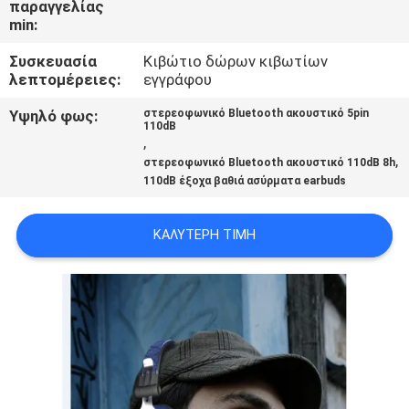
παραγγελίας
ΈΛΕΓΧΟΣ
min:
Συσκευασία
Κιβώτιο δώρων κιβωτίων
ΜΑΣ
λεπτομέρειες:
εγγράφου
ΕΛΆΤΕ
Υψηλό φως:
στερεοφωνικό Bluetooth ακουστικό 5pin
ΣΕ
110dB
,
ΕΠΑΦΉ
,
στερεοφωνικό Bluetooth ακουστικό 110dB 8h
110dB έξοχα βαθιά ασύρματα earbuds
ΜΕ
ΚΑΛΎΤΕΡΗ ΤΙΜΉ
ΖΗΤΉΣΤΕ
ΈΝΑ
ΑΠΌΣΠΑΣΜΑ
SITEMAP