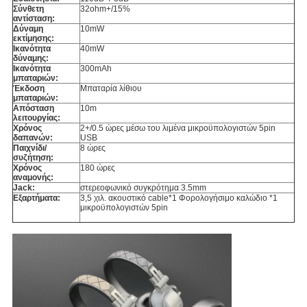
Σύνθετη
32ohm+/15%
αντίσταση:
Δύναμη
10mW
εκτίμησης:
Ικανότητα
40mW
δύναμης:
Ικανότητα
300mAh
μπαταριών:
Έκδοση
Μπαταρία λίθιου
μπαταριών:
Απόσταση
10m
λειτουργίας:
Χρόνος
2+/0.5 ώρες μέσω του λιμένα μικροϋπολογιστών 5pin
δαπανών:
USB
Παιχνίδι/
8 ώρες
συζήτηση:
Χρόνος
180 ώρες
αναμονής:
Jack:
στερεοφωνικό συγκρότημα 3.5mm
Εξαρτήματα:
3,5 χιλ. ακουστικό cable*1 Φορολογήσιμο καλώδιο *1
μικροϋπολογιστών 5pin