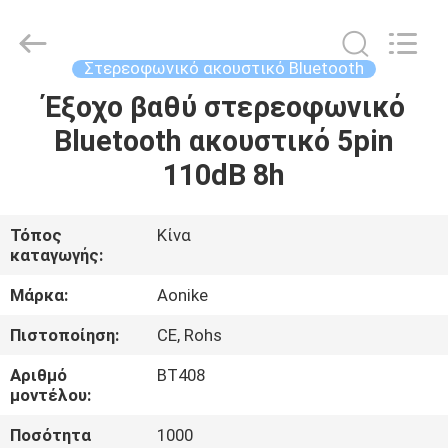
-
2025
Shengpai
Electronics
Co,ltd.
Στερεοφωνικό ακουστικό Bluetooth
All
Rights
Reserved.
Έξοχο βαθύ στερεοφωνικό
ΣΠΊΤΙ
Bluetooth ακουστικό 5pin
ΠΡΟΪΌΝΤΑ
110dB 8h
ΠΕΡΊΠΟΥ
Τόπος
Κίνα
καταγωγής:
ΕΜΕΊΣ
Μάρκα:
Aonike
ΓΎΡΟΣ
Πιστοποίηση:
CE, Rohs
ΕΡΓΟΣΤΑΣΊΩΝ
Αριθμό
BT408
μοντέλου:
ΠΟΙΟΤΙΚΌΣ
Ποσότητα
1000