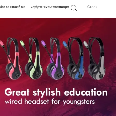
Greek
άτε Σε Επαφή Με
Ζητήστε Ένα Απόσπασμα