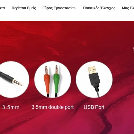
ντα
Περίπου Εμείς
Γύρος Εργοστασίων
Ποιοτικός Έλεγχος
Μας Ελ