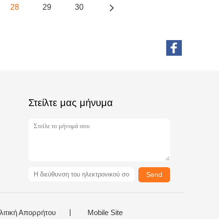
28
29
30
Στείλτε μας μήνυμα
Send
λιτική Απορρήτου
Mobile Site