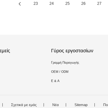
23
24
25
26
27
εμείς
Γύρος εργοστασίων
Γραμμή Παραγωγής
OEM / ODM
Ε & Α
Σχετικά με εμάς
Νέα
Sitemap
Πο