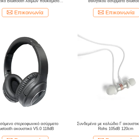
ικό Bluetooth λαιμών πουκάμισου
αθλητικού ασύρματο Blueto
αυτιών
Επικοινωνία
Επικοινωνία
σόμενο στερεοφωνικό ασύρματο
Συνδεμένα με καλώδιο Γ ακουστι
uetooth ακουστικό V5.0 118dB
Rohs 105dB 120cm