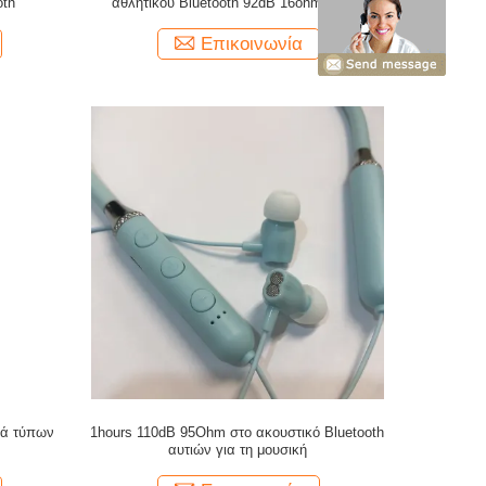
oth
αθλητικού Bluetooth 92dB 16ohm για τη
μουσική
Επικοινωνία
κά τύπων
1hours 110dB 95Ohm στο ακουστικό Bluetooth
αυτιών για τη μουσική