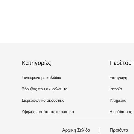
Κατηγορίες
Περίπου 
Συνδεμένο με καλώδιο
Εισαγωγή
ακουστικό Bluetooth
Θόρυβος που ακυρώνει τα
Ιστορία
ακουστικά Bluetooth
Στερεοφωνικό ακουστικό
Υπηρεσία
Bluetooth
Υψηλής πιστότητας ακουστικά
Η ομάδα μας
Bluetooth
Αρχική Σελίδα
Προϊόντα